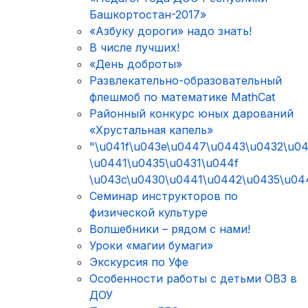
Башкортостан-2017»
«Азбуку дороги» надо знать!
В числе лучших!
«День доброты»
Развлекательно-образовательный
флешмоб по математике MathCat
Районный конкурс юных дарований
«Хрустальная капель»
"\u041f\u043e\u0447\u0443\u0432\u0
\u0441\u0435\u0431\u044f
\u043c\u0430\u0441\u0442\u0435\u04
Семинар инструкторов по
физической культуре
Волшебники – рядом с нами!
Уроки «магии бумаги»
Экскурсия по Уфе
Особенности работы с детьми ОВЗ в
ДОУ