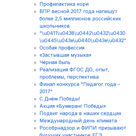
Профилактика кори
ВПР весной 2017 года напишут
более 2,5 миллионов российских
школьников
"\u0411\u0438\u0442\u0432\u0430
\u0445\u043e\u0440\u043e\u0432"
Особая профессия
«Застывшая музыка»
Чёрная быль
Реализация ФГОС ДО, опыт,
проблемы, перспектива
Финал конкурса "Педагог года –
2017"
С Днём Победы!
Акция «Бумеранг Победы»
Подвиг народа в наших сердцах
Международный день климата
Рособрнадзор и ФИПИ призывают
будущих участников ЕГЭ