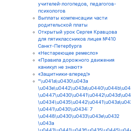
учителей-логопедов, педагогов-
психологов
Выплаты компенсации части
родительской платы
Открытый урок Сергея Кравцова
для пятиклассников лицея №410
Санкт-Петербурга
«Нестареющее ремесло»
«Правила дорожного движения
каникул не знают»
«Защитники-вперед!»
"\u041a\u0430\u043a
\u043e\u0442\u043a\u0440\u044b\u0
\u0447\u0430\u0441\u0442\u043d\u0
\u0434\u0435\u0442\u0441\u043a\u04
\u0441\u0430\u0434: 7
\u0448\u0430\u0433\u043e\u0432
\u043a
\u0443\u0441\u043f\u0435\u0445\u04