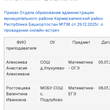
Приказ Отдела образования администрации
муниципального района Кармаскалинский район
Республики Башкортостан №738 от 29.12.2025г. о
проведении онлайн-встреч
ФИО
ОУ
Предмет
Дат
преподавателя
Алексеева
СОШ
Математика
05.01
Анастасия
д.Улукулево
- ОГЭ
Алексеевна
Ростовцева
МОБУ СОШ
Математика-
06.01
Валентина
с.
ЕГЭ
Ивановна
Подлубово